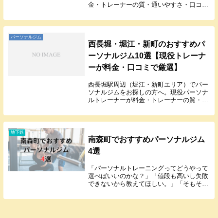
金・トレーナーの質・通いやすさ・口コミ
で厳選した10店を、ランキング形式で徹底
比較。医師監修・女性専用・コスパ重視・
24時間ジムまで、あなたに合うジムが見つ
かります。
パーソナルジム
西長堀・堀江・新町のおすすめパ
ーソナルジム10選【現役トレーナ
ーが料金・口コミで厳選】
西長堀駅周辺（堀江・新町エリア）でパー
ソナルジムをお探しの方へ。現役パーソナ
ルトレーナーが料金・トレーナーの質・通
いやすさ・口コミで厳選した10店を、ラン
キング形式で徹底比較。女性専用・格闘技
系・コンビニジムまで、あなたに合うジム
が見つかります。
地下鉄
南森町でおすすめパーソナルジム
4選
「パーソナルトレーニングってどうやって
選べばいいのかな？」「値段も高いし失敗
できないから教えてほしい。」「そもそも
パーソナルトレーニングを受けた方がいい
のかな？」こんな悩みに答えます。結論か
ら言うと、本気で痩せたい人、ダイエット
の方法がわか...