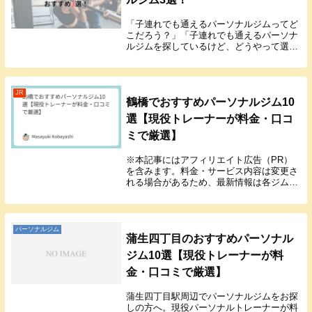
「子連れでも通えるパーソナルジムってど
こだろう？」「子連れでも通えるパーソナ
ルジムを探しているけど、どうやって選べ
ばいいかわからない…」このようなお悩み
を解決します。パーソナルトレーニングの
ためにパーソナルジムに通ってみたいけど
子供がいるか...
JR
鶴橋でおすすめパーソナルジム10
選【現役トレーナーが料金・口コ
ミで厳選】
※本記事にはアフィリエイト広告（PR）
を含みます。料金・サービス内容は変更さ
れる場合があるため、最新情報は各ジムの
公式サイトでご確認ください。JR・近鉄・
大阪メトロが交わる鶴橋は、上本町・玉造
とも近く、生活圏で通えるパーソナルジム
が点在する...
パーソナルジム
蒲生四丁目のおすすめパーソナル
ジム10選【現役トレーナーが料
金・口コミで厳選】
蒲生四丁目駅周辺でパーソナルジムをお探
しの方へ。現役パーソナルトレーナーが料