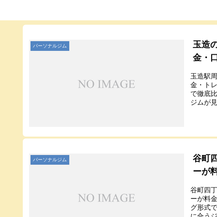
玉造
パーソナルジム
金・
玉造駅
金・トレ
で徹底
ジムが
谷町
パーソナルジム
ーが
谷町四
ーが料金
グ形式
に合う