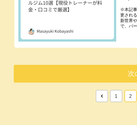
※本記
更され
新世界
で、パー
次
前
1
2
へ