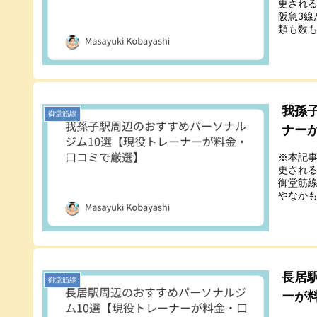
更され
阪急3線
類も数も
我孫
御堂筋線
ナー
※本記
更され
御堂筋
やなかも
長居
御堂筋線
ーが