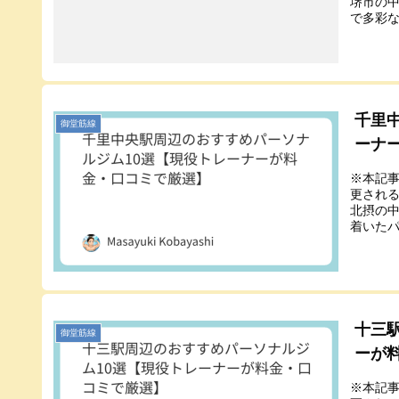
堺市の
で多彩な
千里
御堂筋線
ーナ
※本記
更され
北摂の
着いたパ
十三
御堂筋線
ーが
※本記