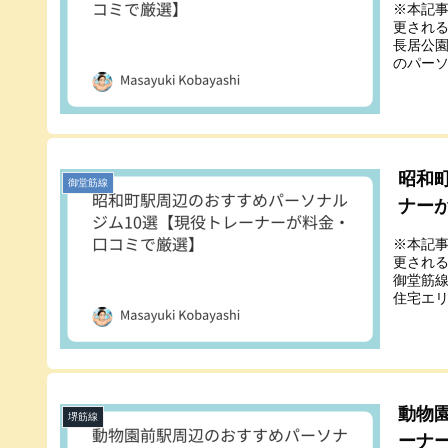
※本記
更され
長居公
のパーソ
昭和
御堂筋線
ナー
※本記
更され
御堂筋
住宅エリ
動物
堺筋線
ーナ