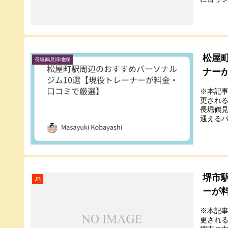
松屋
長堀鶴見緑地線
ナー
※本記
更され
長堀鶴
通えるパ
堺市
JR
ーが
※本記
更され